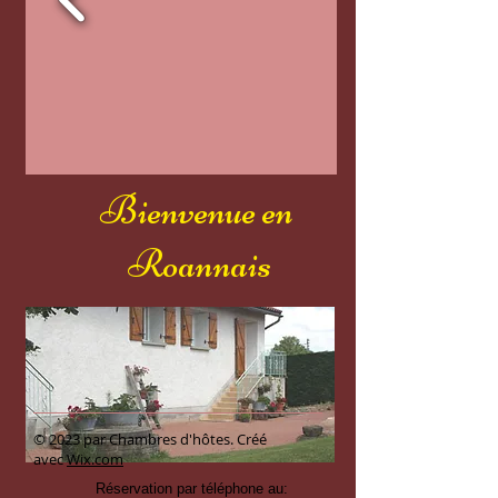
Bienvenue en
Roannais
© 2023 par Chambres d'hôtes. Créé
avec
Wix.com
Réservation par téléphone au: