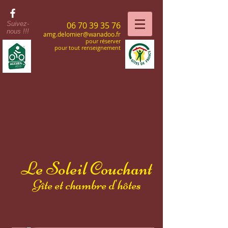
Suivez-
06 70 39 35 76
nous !!!
amg.delomier@wanadoo.fr
pour réserver
pour tout renseignement
Le Soleil Couchant
Gîte et chambre d'hôtes