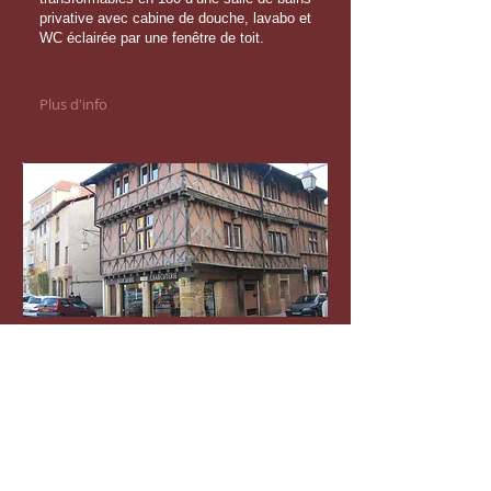
privative avec cabine de douche, lavabo et
WC éclairée par une fenêtre de toit.
Plus d'info
Région
Venez découvrir notre région roannaise
aux confins du brionnais
Plus d'info